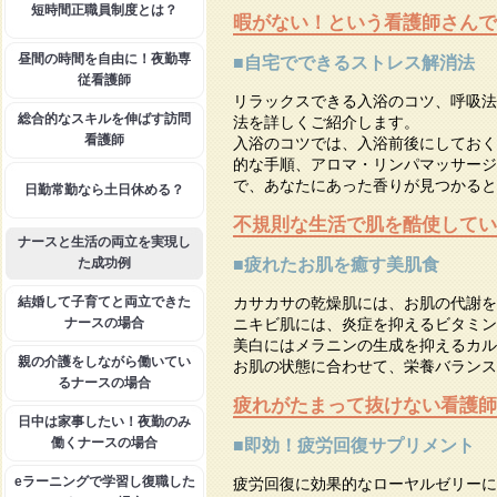
短時間正職員制度とは？
暇がない！という看護師さんで
昼間の時間を自由に！夜勤専
■自宅でできるストレス解消法
従看護師
リラックスできる入浴のコツ、呼吸法
総合的なスキルを伸ばす訪問
法を詳しくご紹介します。
看護師
入浴のコツでは、入浴前後にしておく
的な手順、アロマ・リンパマッサージ
で、あなたにあった香りが見つかると
日勤常勤なら土日休める？
不規則な生活で肌を酷使してい
ナースと生活の両立を実現し
た成功例
■疲れたお肌を癒す美肌食
結婚して子育てと両立できた
カサカサの乾燥肌には、お肌の代謝を
ナースの場合
ニキビ肌には、炎症を抑えるビタミン
美白にはメラニンの生成を抑えるカル
親の介護をしながら働いてい
お肌の状態に合わせて、栄養バランス
るナースの場合
疲れがたまって抜けない看護師
日中は家事したい！夜勤のみ
働くナースの場合
■即効！疲労回復サプリメント
eラーニングで学習し復職した
疲労回復に効果的なローヤルゼリーに